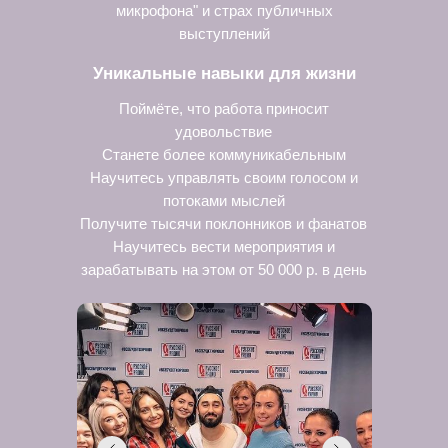
микрофона" и страх публичных
выступлений
Уникальные навыки для жизни
Поймёте, что работа приносит
удовольствие
Станете более коммуникабельным
Научитесь управлять своим голосом и
потоками мыслей
Получите тысячи поклонников и фанатов
Научитесь вести мероприятия и
зарабатывать на этом от 50 000 р. в день