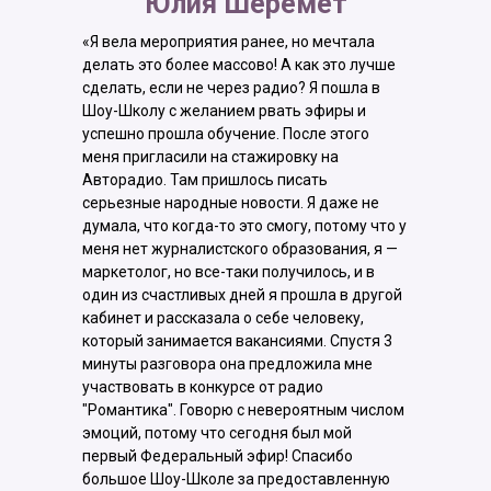
Юлия Шеремет
«Я вела мероприятия ранее, но мечтала
делать это более массово! А как это лучше
сделать, если не через радио? Я пошла в
Шоу-Школу с желанием рвать эфиры и
успешно прошла обучение. После этого
меня пригласили на стажировку на
Авторадио. Там пришлось писать
серьезные народные новости. Я даже не
думала, что когда-то это смогу, потому что у
меня нет журналистского образования, я —
маркетолог, но все-таки получилось, и в
один из счастливых дней я прошла в другой
кабинет и рассказала о себе человеку,
который занимается вакансиями. Спустя 3
минуты разговора она предложила мне
участвовать в конкурсе от радио
"Романтика". Говорю с невероятным числом
эмоций, потому что сегодня был мой
первый Федеральный эфир! Спасибо
большое Шоу-Школе за предоставленную