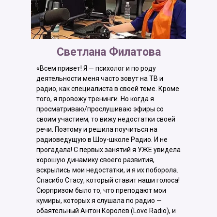
Светлана Филатова
«Всем привет! Я — психолог и по роду
деятельности меня часто зовут на ТВ и
радио, как специалиста в своей теме. Кроме
того, я провожу тренинги. Но когда я
просматриваю/прослушиваю эфиры со
своим участием, то вижу недостатки своей
речи. Поэтому и решила поучиться на
радиоведущую в Шоу-школе Радио. И не
прогадала! С первых занятий я УЖЕ увидела
хорошую динамику своего развития,
вскрылись мои недостатки, и я их поборола.
Спасибо Стасу, который ставит наши голоса!
Сюрпризом было то, что преподают мои
кумиры, которых я слушала по радио —
обаятельный Антон Королёв (Love Radio), и